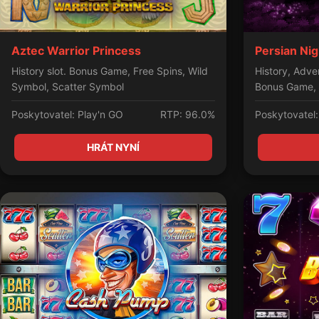
Aztec Warrior Princess
Persian Nig
History slot. Bonus Game, Free Spins, Wild
History, Adve
Symbol, Scatter Symbol
Bonus Game, 
Poskytovatel: Play'n GO
RTP: 96.0%
Poskytovatel:
HRÁT NYNÍ