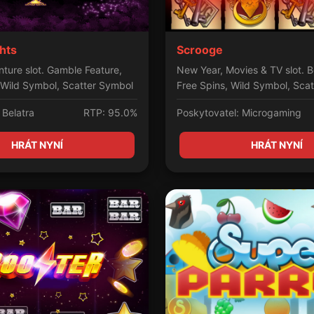
hts
Scrooge
nture slot. Gamble Feature,
New Year, Movies & TV slot. 
Wild Symbol, Scatter Symbol
Free Spins, Wild Symbol, Sca
 Belatra
RTP: 95.0%
Poskytovatel: Microgaming
HRÁT NYNÍ
HRÁT NYNÍ