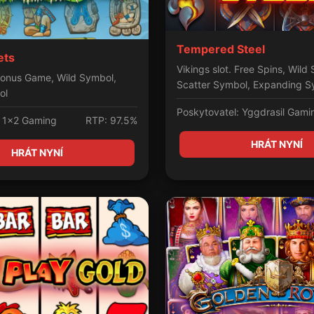
Tempered Steel
ets
Vikings slot. Free Spins, Wild
 Bonus Game, Wild Symbol,
Scatter Symbol, Expanding S
ol
Poskytovatel: Yggdrasil Gami
: 1x2 Gaming
RTP: 97.5%
HRÁT NYNÍ
HRÁT NYNÍ