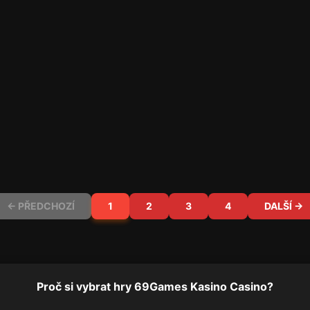
← PŘEDCHOZÍ
1
2
3
4
DALŠÍ →
Proč si vybrat hry 69Games Kasino Casino?