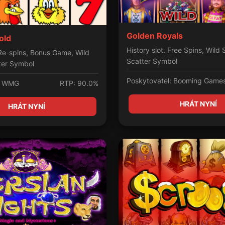
Golden Royals
old
History slot. Free Spins, Wild
 Re-spins, Bonus Game, Wild
Scatter Symbol
ter Symbol
Poskytovatel: Booming Game
l: WMG
RTP: 90.0%
HRÁT NYNÍ
HRÁT NYNÍ