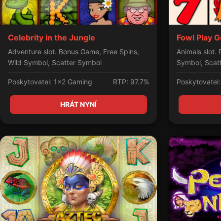
Celebrity in the Jungle
Fowl Play G
Adventure slot. Bonus Game, Free Spins,
Animals slot.
Wild Symbol, Scatter Symbol
Symbol, Scat
Poskytovatel: 1x2 Gaming
RTP: 97.7%
Poskytovate
HRÁT NYNÍ