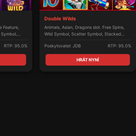
Double Wilds
e Feature,
Animals, Asian, Dragons slot. Free Spins,
 Symbol,
Wild Symbol, Scatter Symbol, Stacked
Symbols
RTP: 95.0%
Poskytovatel: JDB
RTP: 95.0%
HRÁT NYNÍ