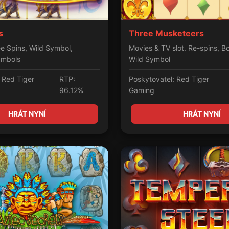
s
Three Musketeers
ree Spins, Wild Symbol,
Movies & TV slot. Re-spins, 
ymbols
Wild Symbol
 Red Tiger
RTP:
Poskytovatel: Red Tiger
96.12%
Gaming
HRÁT NYNÍ
HRÁT NYNÍ